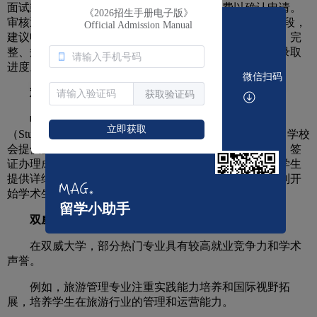
面试或补充材料。国际学生需同时缴纳报名费以确认申请。
《2026招生手册电子版》
审核通过后，学校将发出录取通知（OfferLetter）。此阶段，
Official Admission Manual
建议申请者保持邮箱畅通，并及时回应学校的任何询问。完
整、规范的申请流程能够确保申请顺利进行，避免延误录取
进度。
微信扫码
双威大学录取与签证办理
获取验证码
收到OfferLetter后，学生需根据要求办理学生签证
立即获取
（StudentPass），这是在马来西亚合法学习的重要凭证。学校
会提供签证办理指导，包括所需文件、流程和时间安排。签
证办理成功后，学生即可按计划入学。双威大学为国际学生
提供详细的签证咨询服务，确保顺利完成入学手续，顺利开
始学术生活。
留学小助手
双威大学热门专业推荐
在双威大学，部分热门专业具有较高就业竞争力和学术
声誉。
例如，旅游管理专业注重实践能力培养和国际视野拓
展，培养学生在旅游行业的管理和运营能力。