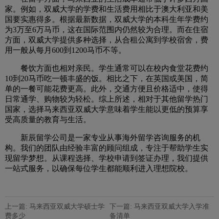
家。例如，双威大学的学费和生活费用相比于澳大利亚和美
国要实惠得多。根据最新数据，双威大学的本科生年学费约
为3万至6万马币，这在国际范围内仍然较为合理。而在住宿
方面，双威大学提供多种选择，从合租公寓到学校宿舍，费
用一般从每月600到1200马币不等。
餐饮方面也相对亲民。学生通常可以在校内食堂花费约
10到20马币吃一顿丰盛的饭。相比之下，在英国或美国，简
单的一餐可能花费更高。此外，交通方便且价格适中，使得
日常通学、购物较为轻松。综上所述，相对于其他留学热门
国家，选择马来西亚双威大学意味着学生能以更低的预算享
受高质量的教育与生活。
新辰留学公司是一家专业从事海外留学咨询服务的机
构。我们的团队由经验丰富的顾问组成，专注于帮助学生实
现留学梦想。从课程选择、学校申请到签证办理，我们提供
一站式服务，以确保每位学生都能顺利进入理想院校。
上一篇: 马来西亚双威大学硕士学
下一篇: 马来西亚双威大学入学准
费多少
备清单