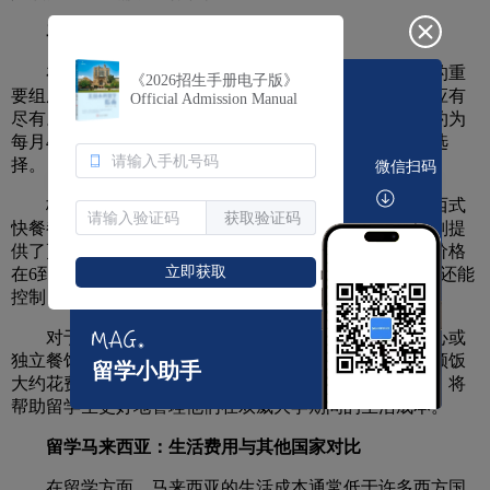
马来西亚双威大学餐饮支出一览
在马来西亚双威大学，餐饮支出是留学生生活成本的重
《2026招生手册电子版》
要组成部分。学校附近有许多餐馆和小吃摊，各种美食应有
Official Admission Manual
尽有。根据最新数据显示，学生在校园内的餐饮费用大约为
每月400到600马币，具体金额取决于个人的饮食习惯和选
择。
微信扫码
校园食堂提供多样的饮食选择，从马来式的米饭到西式
获取验证码
快餐都有。在校内用餐既方便又实惠，而周边的小吃摊则提
供了更多的本地风味和价格选择，通常一个简单的餐点价格
立即获取
在6到15马币之间。这让学生不仅能够尝试不同的美味，还能
控制自己的饮食预算。
对于喜欢外出就餐的学生，可以选择附近的购物中心或
独立餐馆。这里的消费水平也相对合理，通常一个人一顿饭
留学小助手
大约花费20到50马币。合理规划每日或每周的用餐预算，将
帮助留学生更好地管理他们在双威大学期间的生活成本。
留学马来西亚：生活费用与其他国家对比
在留学方面，马来西亚的生活成本通常低于许多西方国