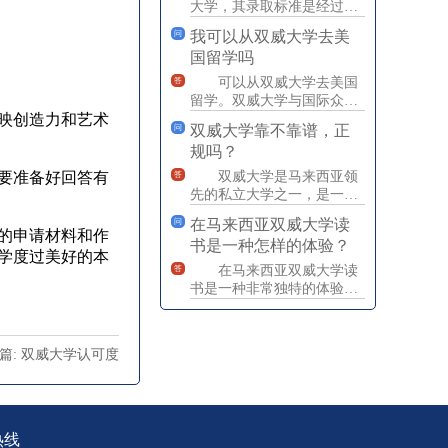
大学，其录取标准是经过严
格审核和认可的。虽然双威
我可以从双威大学去美
问
大学的录取标准相对较高，
国留学吗
但并
可以从双威大学去美国
答
留学。双威大学与国际众多
映创造力和艺术
大学和机构建立了密切的学
双威大学靠不靠谱，正
问
术合作关系，为学生提供了
规吗？
广泛
要准备好回答有
双威大学是马来西亚领
答
先的私立大学之一，是一家
严格的非营利性机构，致力
在马来西亚双威大学读
问
于提供优质教育，支持企业
的申请材料和作
书是一种怎样的体验？
以及
学度过美好的本
在马来西亚双威大学读
答
书是一种非常独特的体验。
作为一所全球知名的私立大
学，双威大学拥有先进的设
施和
篇: 双威大学认可度
热线