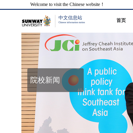
Welcome to visit the Chinese website！
中文信息站
首页
Chinese information station
院校新闻