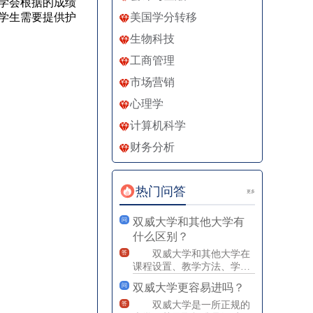
学会根据的成绩
学生需要提供护
美国学分转移
生物科技
工商管理
市场营销
心理学
计算机科学
财务分析
热门问答
更多
双威大学和其他大学有
问
什么区别？
双威大学和其他大学在
答
课程设置、教学方法、学生
体验等方面有很大的不同。
双威大学更容易进吗？
问
具体来说，双威大学注重以
下几
双威大学是一所正规的
答