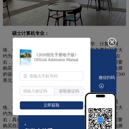
硕士计算机专业：
双威大学硕士计算机专业包括计算机科学、计算机网
络、软件工程和数据科学等多个方向，学费和杂费加起来大
《2026招生手册电子版》
约为每年40,000至50,000马币（约合8,000至10,000美元）左
Official Admission Manual
右，具体取决于专业、学制和课程数量。此外，学生还需要
购买自己的电脑和相关软件，这个费用根据个人需求和选择
的设备而有所不同，通常在1,500至2,500马币（约合300至500
微信扫码
美元）之间。
博士计算机专业：
获取验证码
双威大学博士计算机专业包括计算机科学、计算机网
立即获取
络、软件工程和数据科学等多个方向，学费和杂费加起来大
约为每年35,000至45,000马币（约合7,000至9,000美元）左
右，具体取决于专业、学制和课程数量。此外，学生还需要
购买自己的电脑和相关软件，这个费用根据个人需求和选择