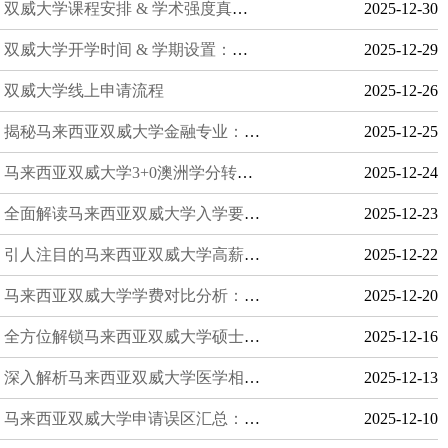
双威大学课程安排 & 学术强度真实揭秘：学习结构、节奏与挑战全解析
2025-12-30
双威大学开学时间 & 学期设置：申请前必须了解，留学规划更高效
2025-12-29
双威大学线上申请流程
2025-12-26
揭秘马来西亚双威大学金融专业：开启全球金融职业梦想的黄金起点
2025-12-25
马来西亚双威大学3+0澳洲学分转移模式解读：留学新路径，适合哪些学生？
2025-12-24
全面解读马来西亚双威大学入学要求全整理：学术标准与英语门槛
2025-12-23
引人注目的马来西亚双威大学高薪专业推荐：金融、IT、医疗谁最吃香？
2025-12-22
马来西亚双威大学学费对比分析：全面了解不同专业的真实费用差异
2025-12-20
全方位解锁马来西亚双威大学硕士申请条件一览：GPA与专业背景深度攻略
2025-12-16
深入解析马来西亚双威大学医学相关专业就业分析，临床机会丰富否？
2025-12-13
马来西亚双威大学申请误区汇总：避开这10个常见坑，轻松上岸！
2025-12-10