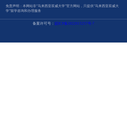
免责声明：本网站非“马来西亚双威大学”官方网站，只提供“马来西亚双威大
学”留学咨询和办理服务
备案许可号：
皖ICP备2022015257号-7